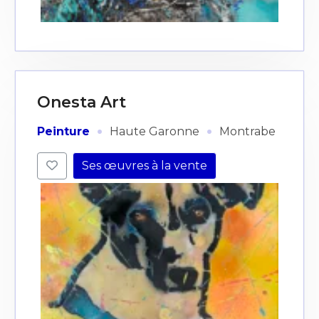
J'accepte les
termes et conditions
* Champ obligatoire
Onesta Art
·
·
Peinture
Haute Garonne
Montrabe
Ses œuvres à la vente