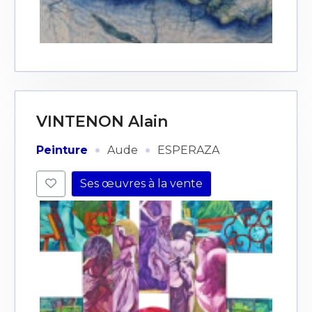
VINTENON Alain
·
·
Peinture
Aude
ESPERAZA
Ses œuvres à la vente