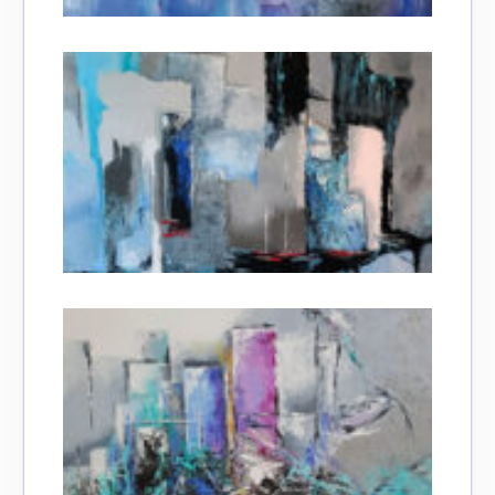
Adresse email*
Nom
Prénom
Adresse email*
Statut / Organisation
Nom
J'accepte les
termes et conditions
Prénom
* Champ obligatoire
Statut / Organisation