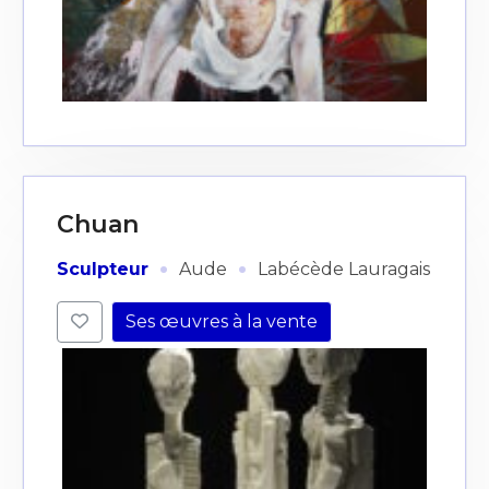
Chuan
·
·
Sculpteur
Aude
Labécède Lauragais
Ses œuvres à la vente