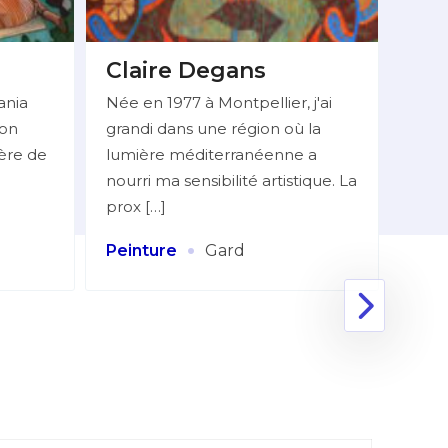
Claire Degans
BE
Do
ania
Née en 1977 à Montpellier, j'ai
ion
grandi dans une région où la
Mlle
ière de
lumière méditerranéenne a
06 7
nourri ma sensibilité artistique. La
réali
prox […]
figur
Huile
·
Peinture
Gard
Coll