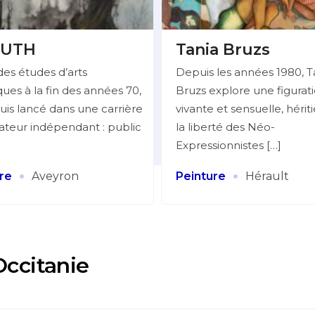
UTH
Tania Bruzs
des études d’arts
Depuis les années 1980, T
ues à la fin des années 70,
Bruzs explore une figurat
uis lancé dans une carrière
vivante et sensuelle, hérit
trateur indépendant : public
la liberté des Néo-
Expressionnistes […]
·
·
re
Aveyron
Peinture
Hérault
Occitanie