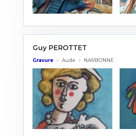
Guy PEROTTET
·
·
Gravure
Aude
NARBONNE