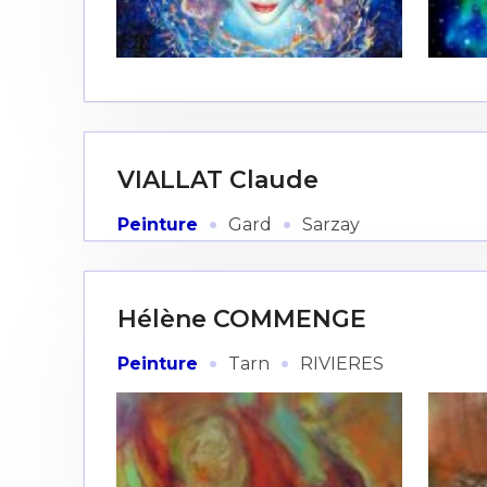
Adresse email
VIALLAT Claude
Nom
·
·
Peinture
Gard
Sarzay
Adresse email
Prénom
Hélène COMMENGE
Nom
Statut / Orga
·
·
Peinture
Tarn
RIVIERES
Prénom
J'accepte l
Statut / Orga