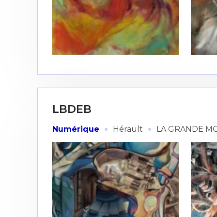
* Champ oblig
J'accepte l
* Champ oblig
LBDEB
·
·
Numérique
Hérault
LA GRANDE M