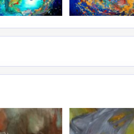
*
*
nisation
es
termes et conditions
nisation