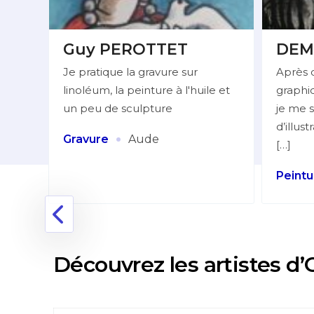
Guy PEROTTET
DEM
Je pratique la gravure sur
Après 
linoléum, la peinture à l'huile et
graphiq
lleur
un peu de sculpture
je me s
d’illus
:
·
Gravure
Aude
[…]
Peintu
nne
Découvrez les artistes d’