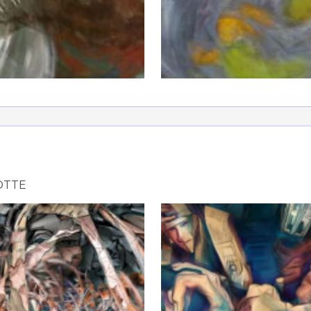
atoire
es
termes et conditions
atoire
OTTE