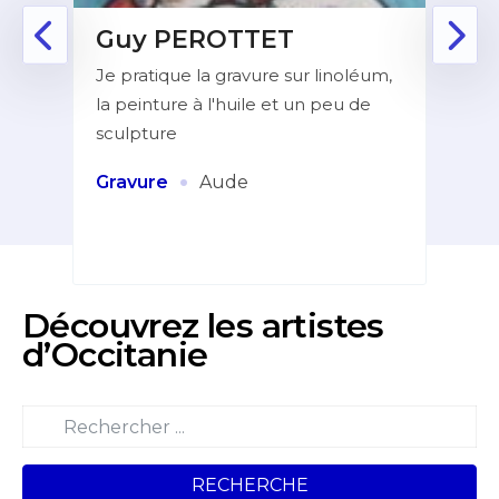
Guy PEROTTET
D
Je pratique la gravure sur linoléum,
Aprè
la peinture à l'huile et un peu de
la f
ur de
sculpture
dans
indé
et
·
Gravure
Aude
Pei
Découvrez les artistes
d’Occitanie
RECHERCHE