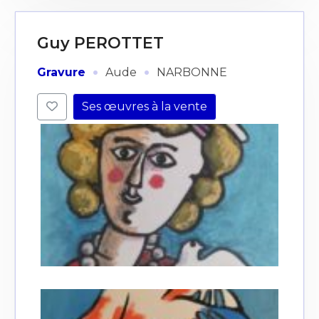
Guy PEROTTET
·
·
Gravure
Aude
NARBONNE
Ses œuvres à la vente