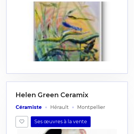
J'accepte les
termes et conditions
* Champ obligatoire
Helen Green Ceramix
·
·
Céramiste
Hérault
Montpellier
Ses œuvres à la vente