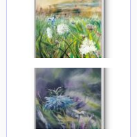
Adresse email*
Nom
Prénom
Adresse email*
Statut / Organisation
Nom
J'accepte les
termes et conditions
Prénom
* Champ obligatoire
Statut / Organisation