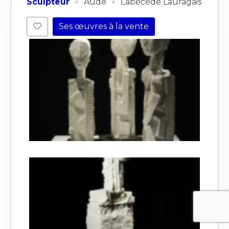
·
·
Sculpteur
Aude
Labécède Lauragais
Ses œuvres à la vente