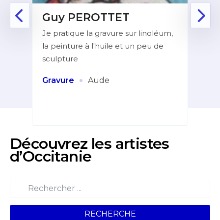
Guy PEROTTET
D
Je pratique la gravure sur linoléum,
Aprè
la peinture à l'huile et un peu de
la f
ur de
sculpture
dans
indé
et
·
Gravure
Aude
Pei
Découvrez les artistes
d’Occitanie
RECHERCHE