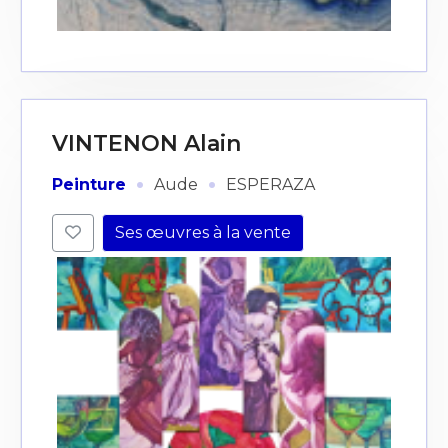
J'accepte les
termes et conditions
* Champ obligatoire
VINTENON Alain
·
·
Peinture
Aude
ESPERAZA
Ses œuvres à la vente