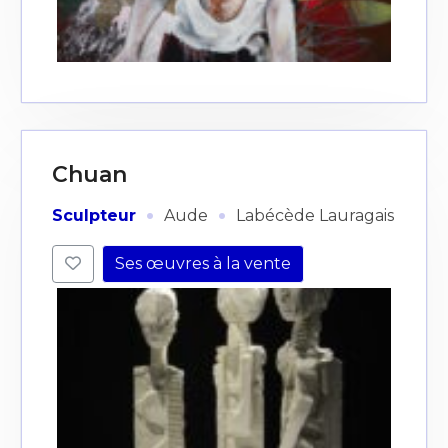
Chuan
·
·
Sculpteur
Aude
Labécède Lauragais
Ses œuvres à la vente