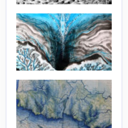
Adresse email*
Nom
Prénom
Adresse email*
Statut / Organisation
Nom
J'accepte les
termes et conditions
Prénom
* Champ obligatoire
Statut / Organisation