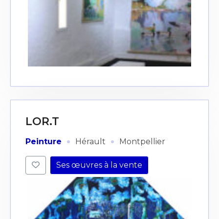
J'accepte les
termes et conditions
* Champ obligatoire
LOR.T
·
·
Peinture
Hérault
Montpellier
Ses œuvres à la vente