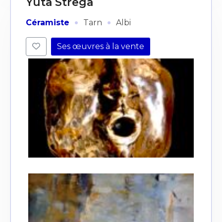
Yuta Strega
·
·
Céramiste
Tarn
Albi
Ses œuvres à la vente