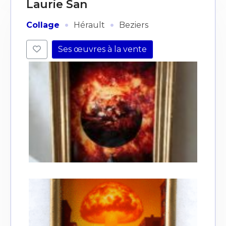
Laurie San
·
·
Collage
Hérault
Beziers
Ses œuvres à la vente