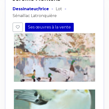
·
·
Dessinateur/trice
Lot
Sénaillac Latronquière
Ses œuvres à la vente