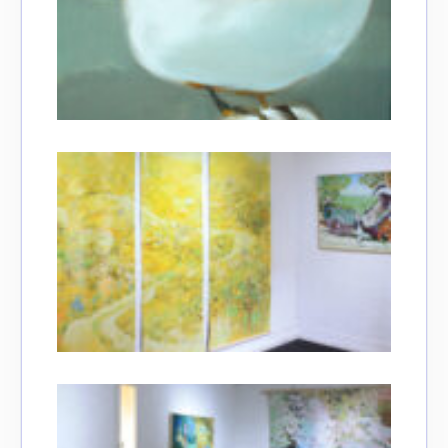
Adresse email*
Nom
Prénom
Adresse email*
Statut / Organisation
Nom
J'accepte les
termes et conditions
Prénom
* Champ obligatoire
Statut / Organisation