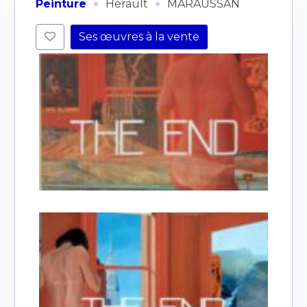
·
·
Peinture
Hérault
MARAUSSAN
Ses œuvres à la vente