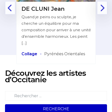
DE CLUNI Jean
PO
Quand je peins ou sculpte, je
Prés
rs
cherche un équilibre pour ma
trava
e à
composition pour arriver à une unité
Occi
]
d’ensemble harmonieux. Les peint
Luc 
[…]
Pei
·
Collage
Pyrénées Orientales
Découvrez les artistes
d’Occitanie
RECHERCHE