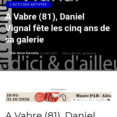
L'ACTU DES ARTISTES
A Vabre (81), Daniel
Vignal fête les cinq ans de
sa galerie
3 juillet 2023
Moins de
min. de lecture
Par
Anne Devailly
- Partenaires -
A Vabre (81), Daniel