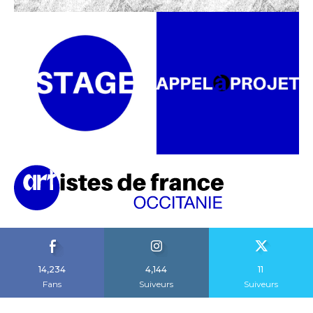
14,234
4,144
11
Fans
Suiveurs
Suiveurs