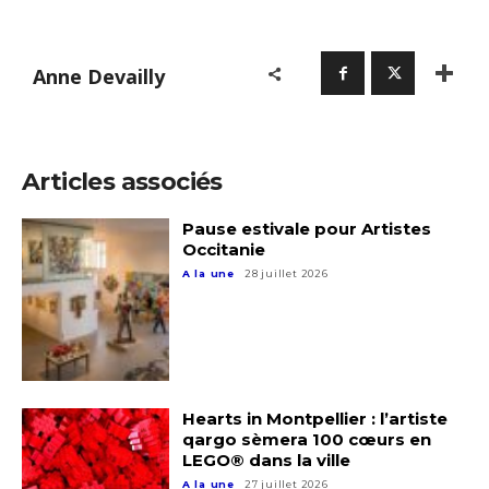
Nom
Anne Devailly
Prénom
Adresse email*
Statut / Organisation
Articles associés
Nom
J'accepte les
termes et conditions
Pause estivale pour Artistes
Occitanie
Prénom
A la une
28 juillet 2026
* Champ obligatoire
Statut / Organisation
J'accepte les
termes et conditions
Hearts in Montpellier : l’artiste
qargo sèmera 100 cœurs en
LEGO® dans la ville
* Champ obligatoire
A la une
27 juillet 2026