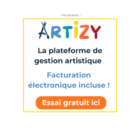
- Partenaires -
Prénom
Adresse email*
Statut / Organisation
Nom
J'accepte les
termes et conditions
Prénom
* Champ obligatoire
Statut / Organisation
J'accepte les
termes et conditions
* Champ obligatoire