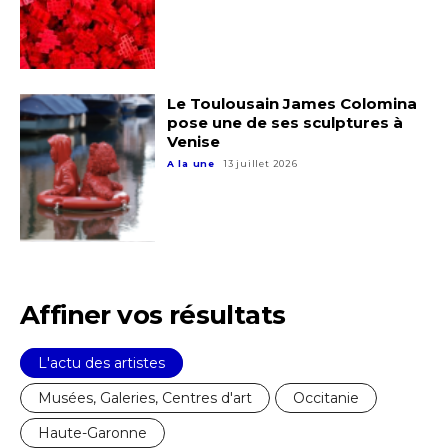
Le Toulousain James Colomina
pose une de ses sculptures à
Venise
A la une
13 juillet 2026
Affiner vos résultats
L'actu des artistes
Adresse email*
Musées, Galeries, Centres d'art
Occitanie
Haute-Garonne
Nom