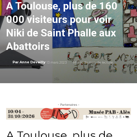
A Toulouse, plus de 160
000 visiteurs pour voir
Niki de Saint Phalle aux
Abattoirs
13 mars 2023
Moins de
min. de lecture
Par
Anne Devailly
- Partenaires -
A Toulouse, plus de