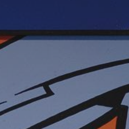
atoire
es
termes et conditions
atoire