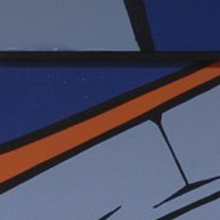
* Champ oblig
J'accepte l
* Champ oblig