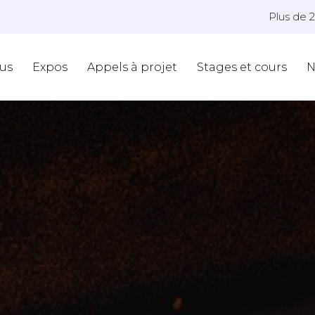
Plus de 
us
Expos
Appels à projet
Stages et cours
N