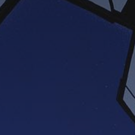
*
*
nisation
es
termes et conditions
nisation