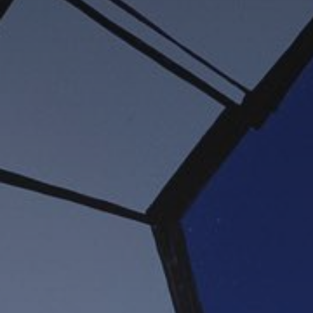
Adresse email
Nom
Adresse email
Prénom
Nom
Statut / Orga
Prénom
J'accepte l
Statut / Orga