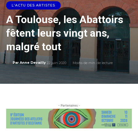
L'ACTU DES ARTISTES
A Toulouse, les Abattoirs
fêtent leurs vingt ans,
malgré tout
22 juin 2020
Moins de
min. de lecture
Par
Anne Devailly
- Partenaires -