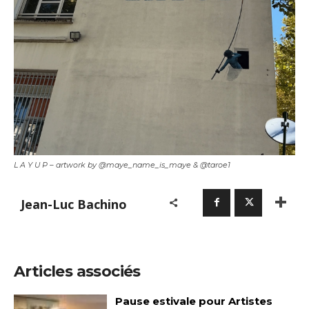
L A Y U P – artwork by @maye_name_is_maye & @taroe1
Jean-Luc Bachino
Articles associés
Pause estivale pour Artistes