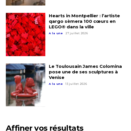
J'accepte les
termes et conditions
Prénom
Hearts in Montpellier : l’artiste
qargo sèmera 100 cœurs en
LEGO® dans la ville
* Champ obligatoire
Statut / Organisation
A la une
27 juillet 2026
J'accepte les
termes et conditions
Le Toulousain James Colomina
pose une de ses sculptures à
* Champ obligatoire
Venise
A la une
13 juillet 2026
Affiner vos résultats