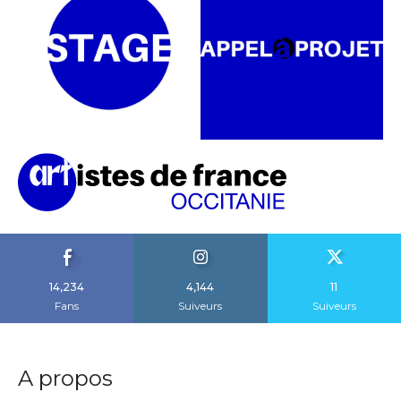
14,234
4,144
11
Fans
Suiveurs
Suiveurs
A propos