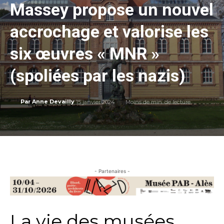
Massey propose un nouvel
accrochage et valorise les
six œuvres « MNR »
(spoliées par les nazis)
15 janvier 2024
Moins de
min. de lecture
Par
Anne Devailly
- Partenaires -
La vie des musées