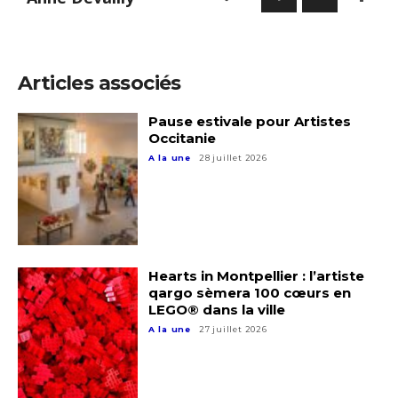
Prénom
Adresse email*
Statut / Organisation
Articles associés
Nom
J'accepte les
termes et conditions
Pause estivale pour Artistes
Occitanie
Prénom
A la une
28 juillet 2026
* Champ obligatoire
Statut / Organisation
J'accepte les
termes et conditions
Hearts in Montpellier : l’artiste
qargo sèmera 100 cœurs en
LEGO® dans la ville
* Champ obligatoire
A la une
27 juillet 2026