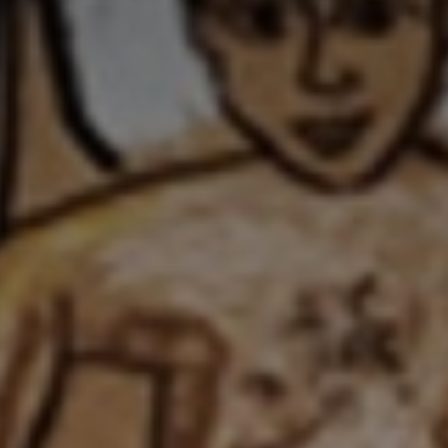
*
*
nisation
es
termes et conditions
nisation