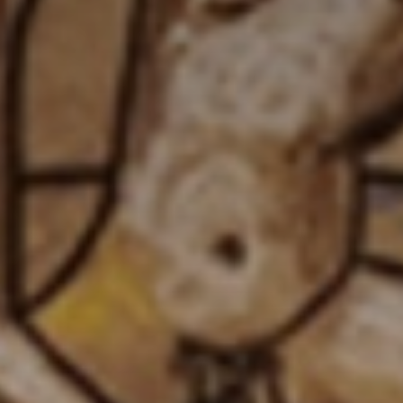
atoire
es
termes et conditions
atoire