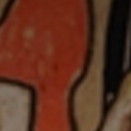
Adresse email
Nom
Adresse email
Prénom
Nom
Statut / Orga
Prénom
J'accepte l
Statut / Orga