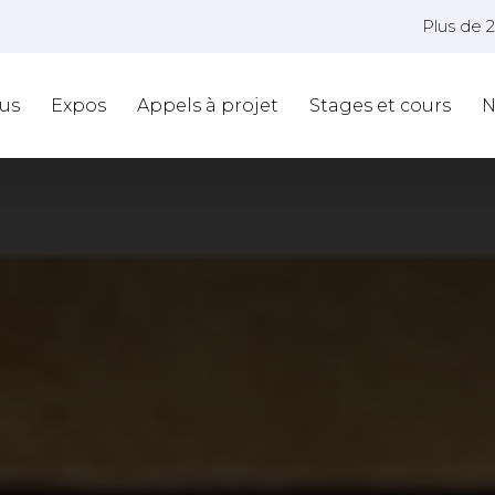
Plus de 
us
Expos
Appels à projet
Stages et cours
N