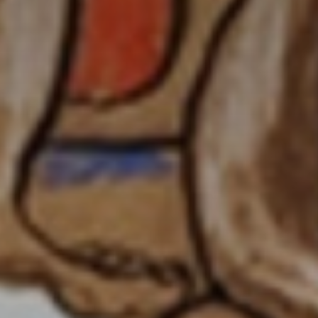
* Champ oblig
J'accepte l
* Champ oblig