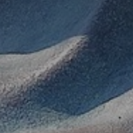
atoire
es
termes et conditions
atoire