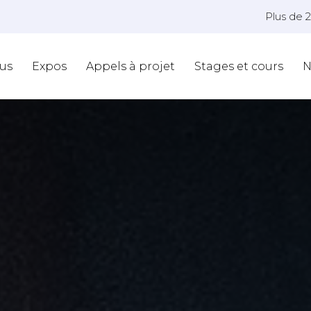
Plus de 
us
Expos
Appels à projet
Stages et cours
N