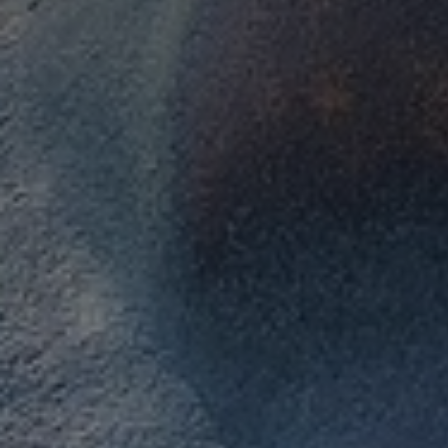
Adresse email
Nom
Adresse email
Prénom
Nom
Statut / Orga
Prénom
J'accepte l
Statut / Orga