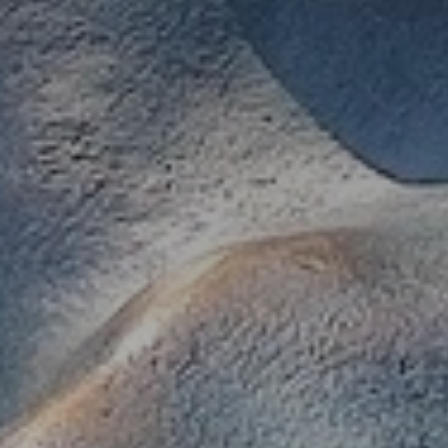
* Champ oblig
J'accepte l
* Champ oblig