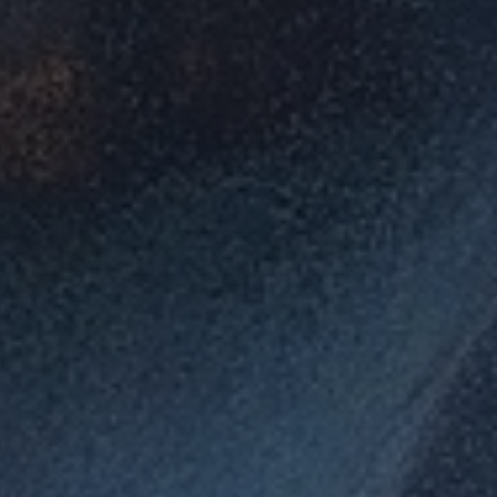
*
*
nisation
es
termes et conditions
nisation