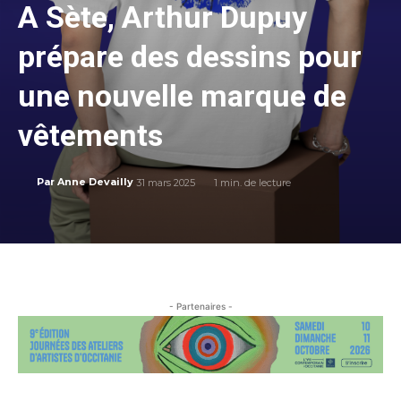
A Sète, Arthur Dupuy
prépare des dessins pour
une nouvelle marque de
vêtements
31 mars 2025
1
min. de lecture
Par
Anne Devailly
- Partenaires -