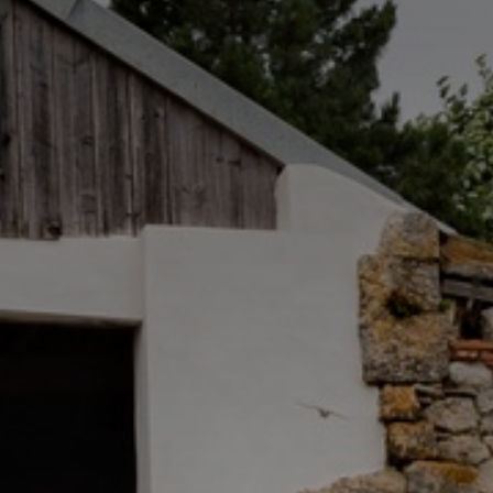
*
*
nisation
es
termes et conditions
nisation
atoire
es
termes et conditions