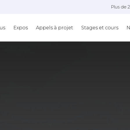
Plus de 
us
Expos
Appels à projet
Stages et cours
N