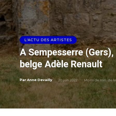
L'ACTU DES ARTISTES
A Sempesserre (Gers), 
belge Adèle Renault
Par
Anne Devailly
20 juin 2022
Moins de
min. de l