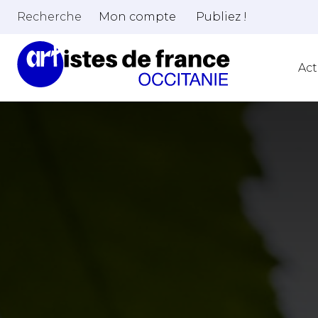
Recherche
Mon compte
Publiez !
Act