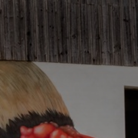
Adresse email
Nom
Adresse email
Prénom
Nom
Statut / Orga
Prénom
J'accepte l
Statut / Orga
* Champ oblig
J'accepte l