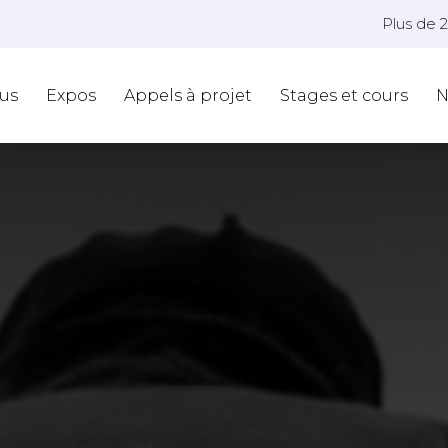
Plus de 
us
Expos
Appels à projet
Stages et cours
N