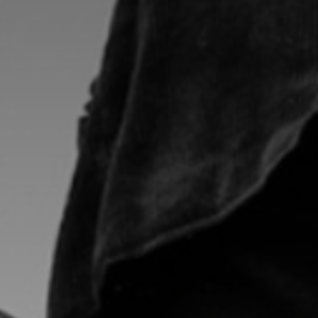
Nom
Adresse email
Prénom
Nom
Statut / Orga
Prénom
J'accepte l
Statut / Orga
* Champ oblig
J'accepte l
* Champ oblig