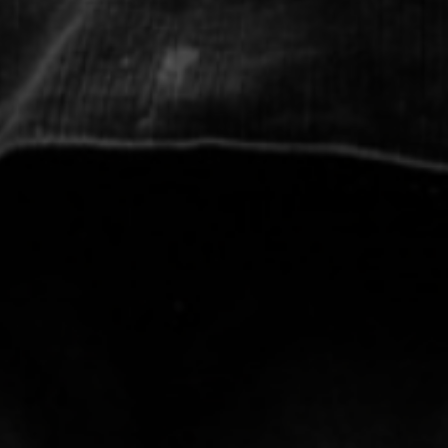
*
nisation
es
termes et conditions
nisation
atoire
es
termes et conditions
atoire