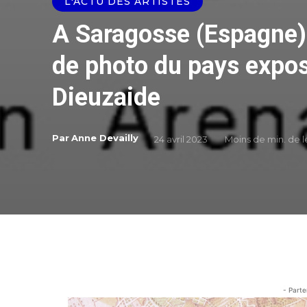
L'ACTU DES ARTISTES
A Saragosse (Espagne),
de photo du pays expos
Dieuzaide
Par
Anne Devailly
24 avril 2023
Moins de
min. de 
- Parte