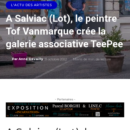
L'ACTU DES ARTISTES
A Salviac (Lot), le peintre
Tof Vanmarque crée la
galerie associative TeePee
31 octobre 2022
Moins de
min. de lecture
Par
Anne Devailly
- Partenaires -