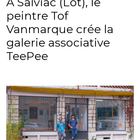
A Salviac (Lot), le
peintre
Tof
Vanmarque crée
la
galerie associative
TeePee