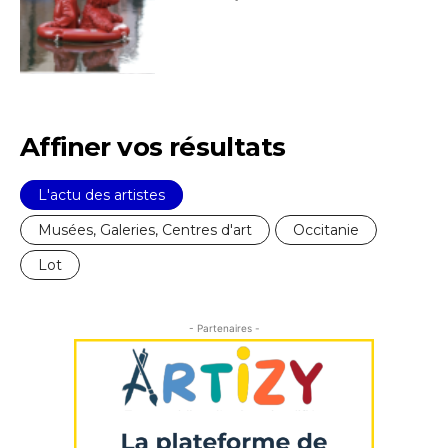
J'accepte les
termes et conditions
* Champ obligatoire
Affiner vos résultats
L'actu des artistes
Musées, Galeries, Centres d'art
Occitanie
Lot
- Partenaires -