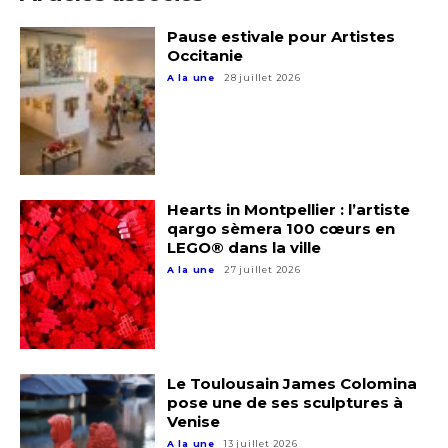
Pause estivale pour Artistes
Occitanie
Adresse email*
A la une
28 juillet 2026
Nom
Prénom
Hearts in Montpellier : l’artiste
Adresse email*
qargo sèmera 100 cœurs en
LEGO® dans la ville
Statut / Organisation
A la une
27 juillet 2026
Nom
J'accepte les
termes et conditions
Prénom
Le Toulousain James Colomina
* Champ obligatoire
pose une de ses sculptures à
Statut / Organisation
Venise
A la une
13 juillet 2026