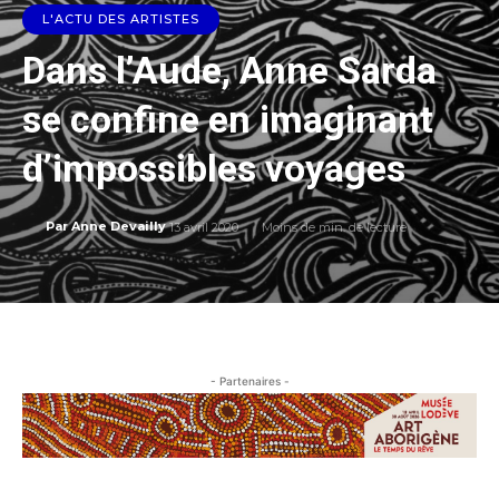
L'ACTU DES ARTISTES
Dans l’Aude, Anne Sarda
se confine en imaginant
d’impossibles voyages
13 avril 2020
Moins de
min. de lecture
Par
Anne Devailly
- Partenaires -