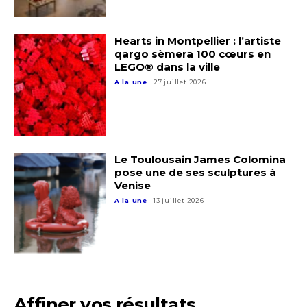
Hearts in Montpellier : l’artiste
qargo sèmera 100 cœurs en
LEGO® dans la ville
A la une
27 juillet 2026
Adresse email*
Le Toulousain James Colomina
Nom
pose une de ses sculptures à
Venise
A la une
13 juillet 2026
Prénom
Adresse email*
Statut / Organisation
Nom
J'accepte les
termes et conditions
Affiner vos résultats