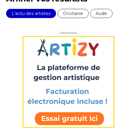
Prénom
L'actu des artistes
Occitanie
Aude
* Champ obligatoire
Statut / Organisation
- Partenaires -
J'accepte les
termes et conditions
* Champ obligatoire