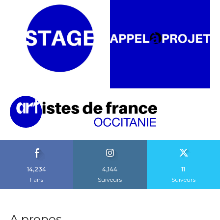
14,234
4,144
11
Fans
Suiveurs
Suiveurs
A propos