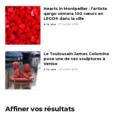
Hearts in Montpellier : l’artiste
qargo sèmera 100 cœurs en
LEGO® dans la ville
A la une
27 juillet 2026
Le Toulousain James Colomina
pose une de ses sculptures à
Venise
A la une
13 juillet 2026
Affiner vos résultats
Adresse email*