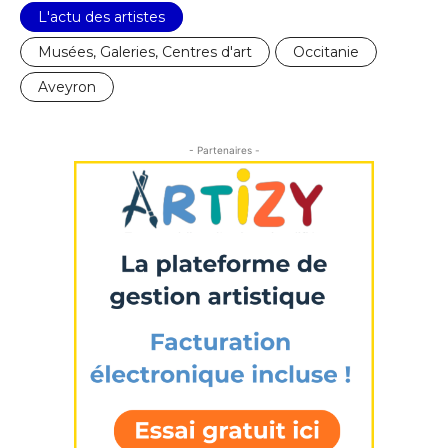
L'actu des artistes
Nom
Musées, Galeries, Centres d'art
Occitanie
Aveyron
Prénom
Adresse email*
- Partenaires -
Statut / Organisation
Nom
J'accepte les
termes et conditions
Prénom
* Champ obligatoire
Statut / Organisation
J'accepte les
termes et conditions