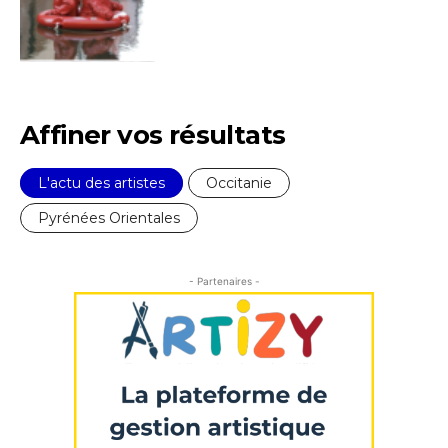
Adresse email*
Nom
Affiner vos résultats
Prénom
L'actu des artistes
Occitanie
Adresse email*
Pyrénées Orientales
Statut / Organisation
Nom
- Partenaires -
J'accepte les
termes et conditions
Prénom
* Champ obligatoire
Statut / Organisation