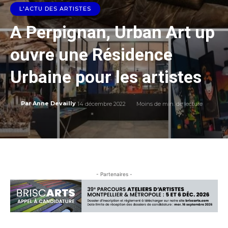
L'ACTU DES ARTISTES
A Perpignan, Urban Art up
ouvre une Résidence
Urbaine pour les artistes
14 décembre 2022
Moins de
min. de lecture
Par
Anne Devailly
- Partenaires -