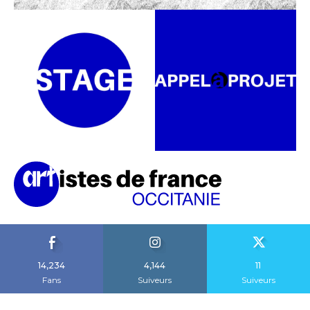
14,234
4,144
11
Fans
Suiveurs
Suiveurs