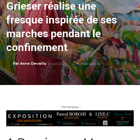
Grieser réalise une
fresque inspirée de ses
marches pendant le
confinement
10 avril 2021
2
min. de lecture
Par
Anne Devailly
- Partenaires -