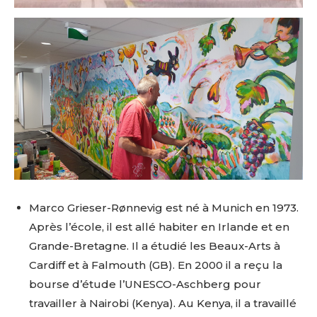
Adresse email*
Nom
Prénom
Adresse email*
Statut / Organisation
Nom
J'accepte les
termes et conditions
Marco Grieser-Rønnevig est né à Munich en 1973.
Prénom
Après l’école, il est allé habiter en Irlande et en
Grande-Bretagne. Il a étudié les Beaux-Arts à
* Champ obligatoire
Statut / Organisation
Cardiff et à Falmouth (GB). En 2000 il a reçu la
bourse d’étude l’UNESCO-Aschberg pour
travailler à Nairobi (Kenya). Au Kenya, il a travaillé
J'accepte les
termes et conditions