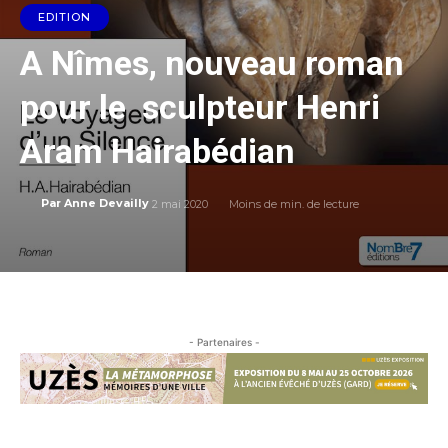
EDITION
A Nîmes, nouveau roman
pour le sculpteur Henri
Aram Hairabédian
2 mai 2020
Moins de
min. de lecture
Par
Anne Devailly
- Partenaires -