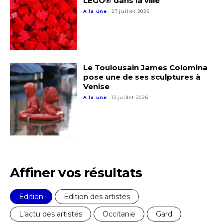
LEGO® dans la ville
A la une
27 juillet 2026
Prénom
Adresse email*
Statut / Organisation
Le Toulousain James Colomina
Nom
pose une de ses sculptures à
Venise
J'accepte les
termes et conditions
A la une
13 juillet 2026
Prénom
* Champ obligatoire
Statut / Organisation
Affiner vos résultats
J'accepte les
termes et conditions
Edition
Edition des artistes
* Champ obligatoire
L'actu des artistes
Occitanie
Gard