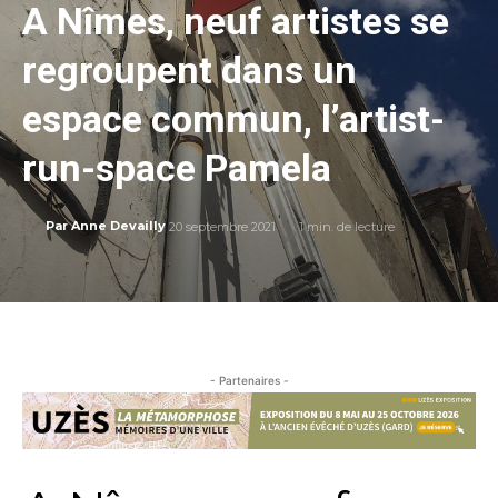
A Nîmes, neuf artistes se
regroupent dans un
espace commun, l’artist-
run-space Pamela
20 septembre 2021
1
min. de lecture
Par
Anne Devailly
- Partenaires -