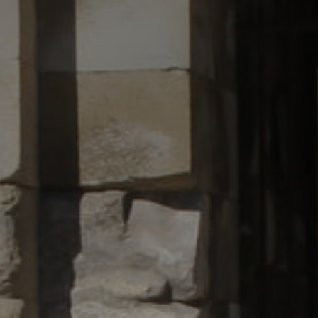
*
*
nisation
es
termes et conditions
nisation
atoire
es
termes et conditions