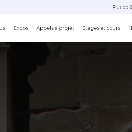
Plus de 
us
Expos
Appels à projet
Stages et cours
N