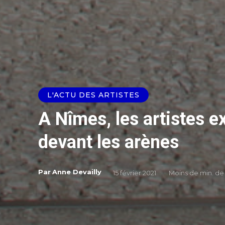
L'ACTU DES ARTISTES
A Nîmes, les artistes 
devant les arènes
Par
Anne Devailly
15 février 2021
Moins de
min. de