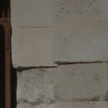
Adresse email
Nom
Adresse email
Prénom
Nom
Statut / Orga
Prénom
J'accepte l
Statut / Orga
* Champ oblig
J'accepte l