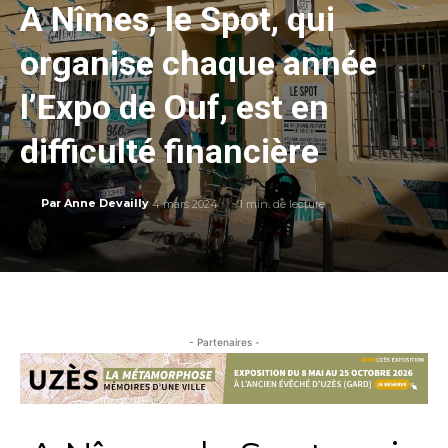
A Nîmes, le Spot, qui
organise chaque année
l’Expo de Ouf, est en
difficulté financière
4 mars 2024
1
min. de lecture
Par
Anne Devailly
- Partenaires -