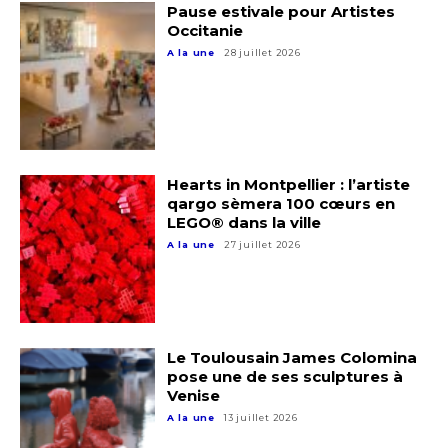
Pause estivale pour Artistes
Nom
Occitanie
J'accepte les
termes et conditions
A la une
28 juillet 2026
Prénom
* Champ obligatoire
Statut / Organisation
Hearts in Montpellier : l’artiste
qargo sèmera 100 cœurs en
J'accepte les
termes et conditions
LEGO® dans la ville
A la une
27 juillet 2026
* Champ obligatoire
Le Toulousain James Colomina
pose une de ses sculptures à
Venise
A la une
13 juillet 2026