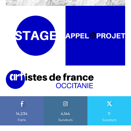
14,234
4,144
11
Fans
Suiveurs
Suiveurs