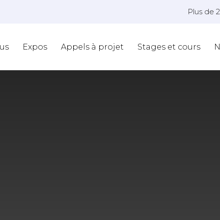
Plus de 
us
Expos
Appels à projet
Stages et cours
N