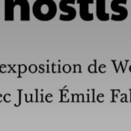
atoire
es
termes et conditions
atoire