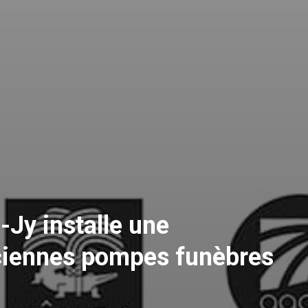
-Jy installe une
nciennes pompes funèbres