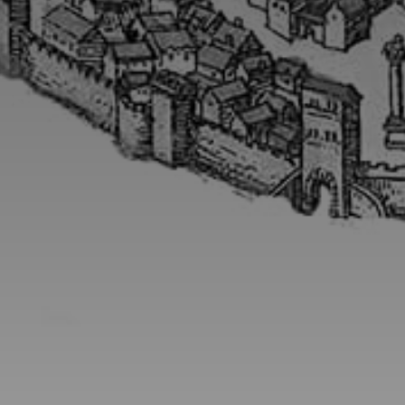
Adresse email
Nom
Adresse email
Prénom
Nom
Statut / Orga
Prénom
J'accepte l
Statut / Orga