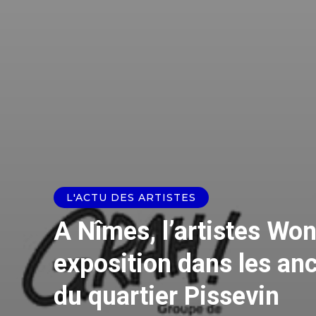
L'ACTU DES ARTISTES
A Nîmes, l’artistes Won
exposition dans les a
du quartier Pissevin