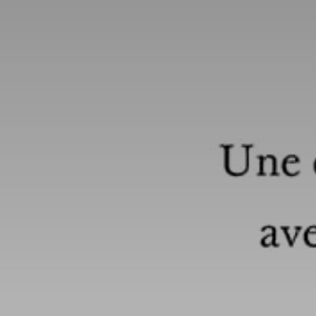
* Champ oblig
J'accepte l
* Champ oblig