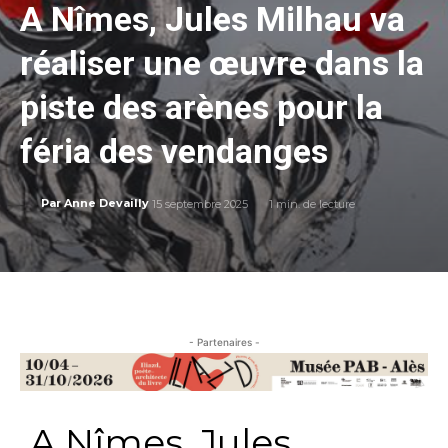
A Nîmes, Jules Milhau va
réaliser une œuvre dans la
piste des arènes pour la
féria des vendanges
15 septembre 2025
1
min. de lecture
Par
Anne Devailly
- Partenaires -
A Nîmes, Jules