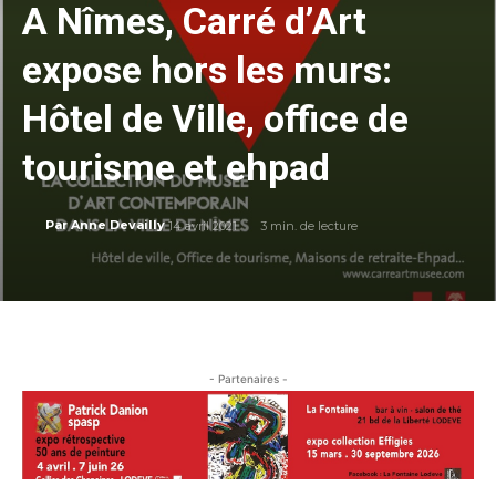
A Nîmes, Carré d’Art
expose hors les murs:
Hôtel de Ville, office de
tourisme et ehpad
14 avril 2021
3
min. de lecture
Par
Anne Devailly
- Partenaires -