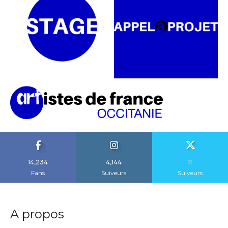
14,234
4,144
11
Fans
Suiveurs
Suiveurs
A propos