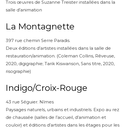
Trois œuvres de Suzanne Treister installées dans la
salle d’animation
Nom
La Montagnette
Prénom
Adresse email*
397 rue chemin Serre Paradis.
Deux éditions d’artistes installées dans la salle de
Statut / Organisation
restauration/animation. (Coleman Collins, Rêveuse,
Nom
2020, digigraphie; Tarik Kiswanson, Sans titre, 2020,
J'accepte les
termes et conditions
risographie)
Prénom
Indigo/Croix-Rouge
* Champ obligatoire
Statut / Organisation
43 rue Séguier. Nîmes
Paysages naturels, urbains et industriels. Expo au rez
J'accepte les
termes et conditions
de chaussée (salles de l’accueil, d’animation et
couloir) et éditions d’artistes dans les étages pour les