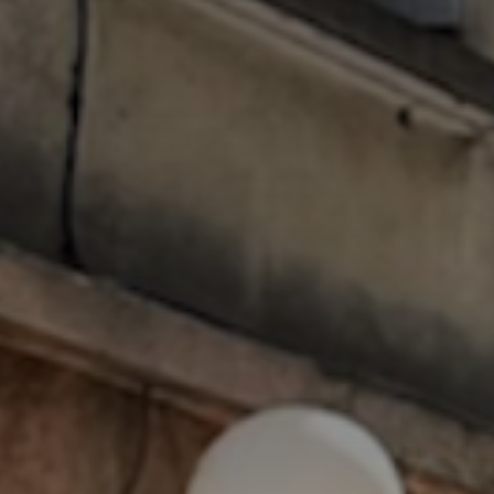
Adresse email
Nom
Adresse email
Prénom
Nom
Statut / Orga
Prénom
J'accepte l
Statut / Orga