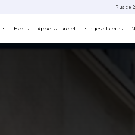
Plus de 
us
Expos
Appels à projet
Stages et cours
N