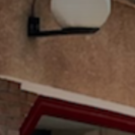
* Champ oblig
J'accepte l
* Champ oblig