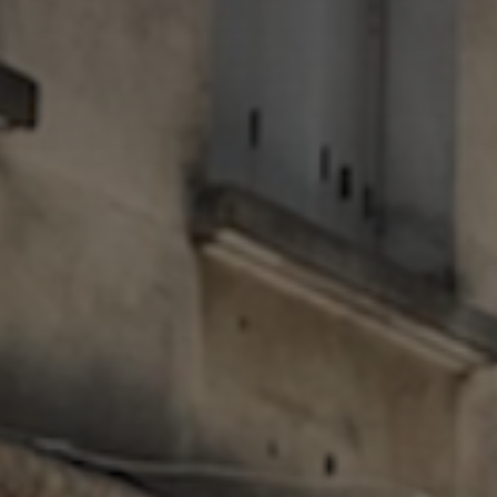
*
*
nisation
es
termes et conditions
nisation