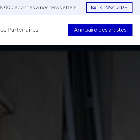
25 000 abonnés à nos newsletters !
S'INSCRIRE
Annuaire des artistes
os Partenaires