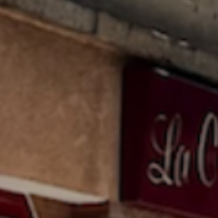
atoire
es
termes et conditions
atoire