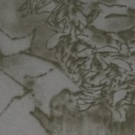
atoire
es
termes et conditions
atoire