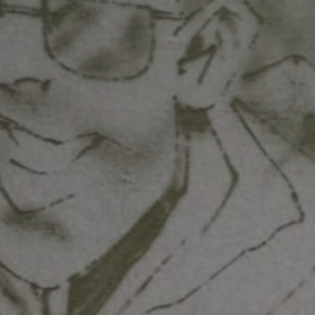
* Champ oblig
J'accepte l
* Champ oblig