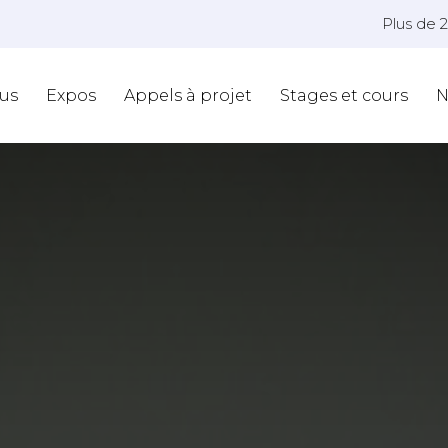
Plus de 
us
Expos
Appels à projet
Stages et cours
N