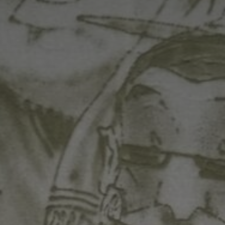
*
*
nisation
es
termes et conditions
nisation