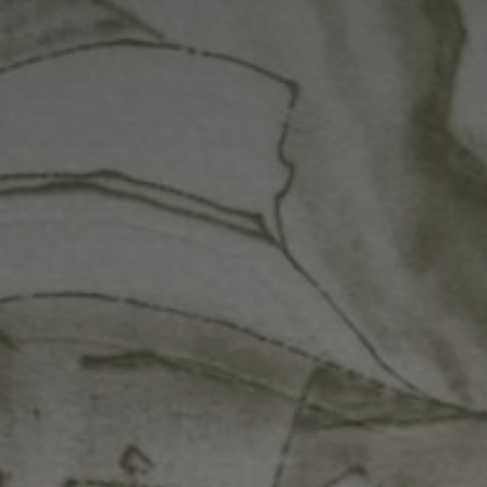
Adresse email
Nom
Adresse email
Prénom
Nom
Statut / Orga
Prénom
J'accepte l
Statut / Orga