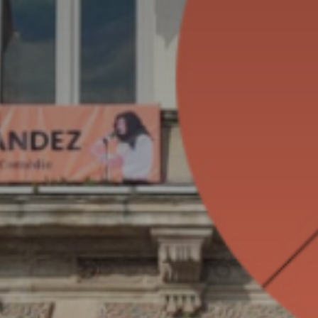
* Champ oblig
J'accepte l
* Champ oblig