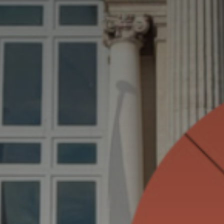
Adresse email
Nom
Adresse email
Prénom
Nom
Statut / Orga
Prénom
J'accepte l
Statut / Orga