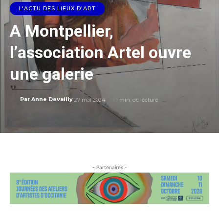
L'ACTU DES LIEUX D'ART
A Montpellier,
l’association Artel ouvre
une galerie
27 mai 2024
1
min. de lecture
Par
Anne Devailly
- Partenaires -