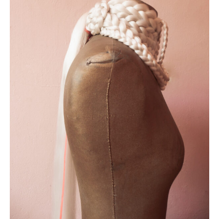
Nom
Prénom
Adresse email*
Statut / Organisation
Nom
J'accepte les
termes et conditions
Prénom
* Champ obligatoire
Statut / Organisation
J'accepte les
termes et conditions
* Champ obligatoire