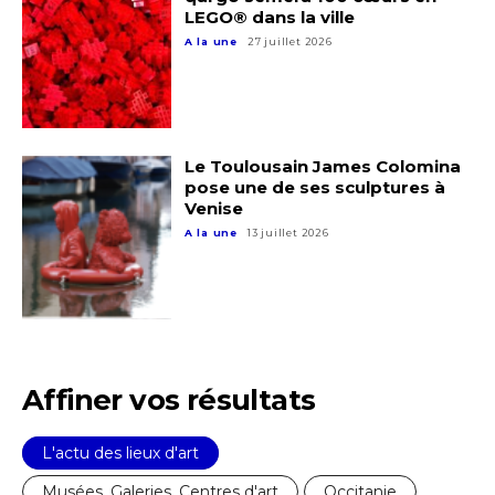
LEGO® dans la ville
A la une
27 juillet 2026
Le Toulousain James Colomina
pose une de ses sculptures à
Venise
A la une
13 juillet 2026
Affiner vos résultats
L'actu des lieux d'art
Musées, Galeries, Centres d'art
Occitanie