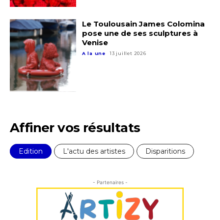
Prénom
Adresse email*
Le Toulousain James Colomina
pose une de ses sculptures à
Statut / Organisation
Venise
Nom
A la une
13 juillet 2026
J'accepte les
termes et conditions
Prénom
* Champ obligatoire
Statut / Organisation
Affiner vos résultats
J'accepte les
termes et conditions
Edition
L'actu des artistes
Disparitions
* Champ obligatoire
- Partenaires -