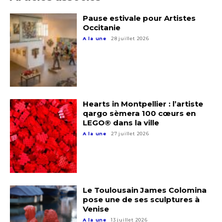
Statut / Organisation
Pause estivale pour Artistes
Occitanie
Nom
A la une
28 juillet 2026
J'accepte les
termes et conditions
Prénom
* Champ obligatoire
Statut / Organisation
Hearts in Montpellier : l’artiste
qargo sèmera 100 cœurs en
LEGO® dans la ville
J'accepte les
termes et conditions
A la une
27 juillet 2026
* Champ obligatoire
Le Toulousain James Colomina
pose une de ses sculptures à
Venise
A la une
13 juillet 2026