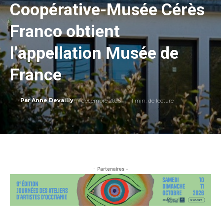
Coopérative-Musée Cérès
Franco obtient
l’appellation Musée de
France
17 décembre 2025
1
min. de lecture
Par
Anne Devailly
- Partenaires -