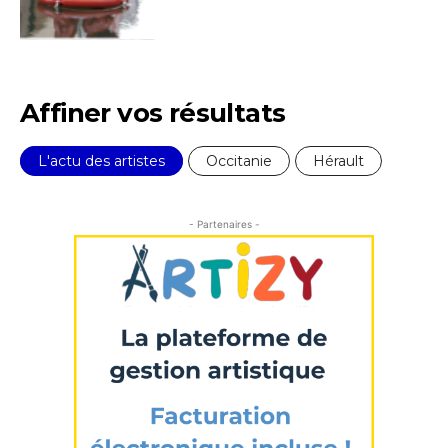
J'accepte les
termes et conditions
* Champ obligatoire
Affiner vos résultats
L'actu des artistes
Occitanie
Hérault
- Partenaires -