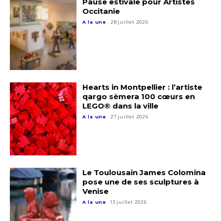
Pause estivale pour Artistes
Occitanie
Adresse email*
A la une
28 juillet 2026
Nom
Prénom
Hearts in Montpellier : l’artiste
Adresse email*
qargo sèmera 100 cœurs en
LEGO® dans la ville
Statut / Organisation
A la une
27 juillet 2026
Nom
J'accepte les
termes et conditions
Prénom
Le Toulousain James Colomina
* Champ obligatoire
pose une de ses sculptures à
Statut / Organisation
Venise
A la une
13 juillet 2026