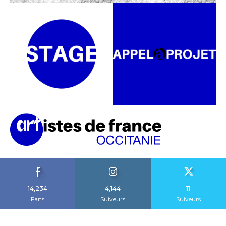
14,234
4,144
11
Fans
Suiveurs
Suiveurs