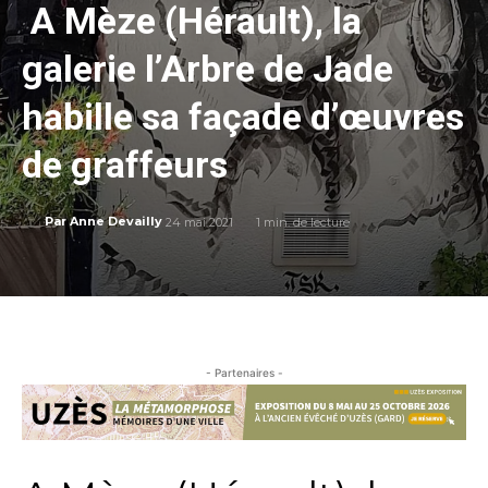
A Mèze (Hérault), la
galerie l’Arbre de Jade
habille sa façade d’œuvres
de graffeurs
24 mai 2021
1
min. de lecture
Par
Anne Devailly
- Partenaires -