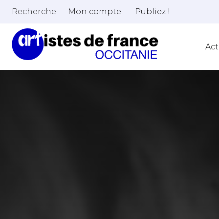
Recherche
Mon compte
Publiez !
Act