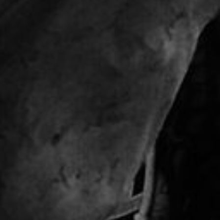
*
nisation
es
termes et conditions
nisation
atoire
es
termes et conditions
atoire