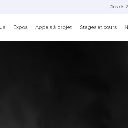
Plus de 
us
Expos
Appels à projet
Stages et cours
N