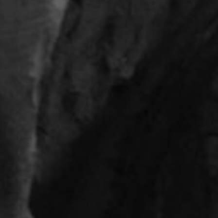
Nom
Adresse email
Prénom
Nom
Statut / Orga
Prénom
J'accepte l
Statut / Orga
* Champ oblig
J'accepte l
* Champ oblig