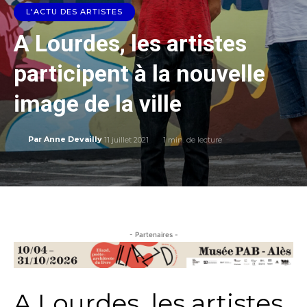
L'ACTU DES ARTISTES
A Lourdes, les artistes
participent à la nouvelle
image de la ville
11 juillet 2021
1
min. de lecture
Par
Anne Devailly
- Partenaires -
A Lourdes, les artistes