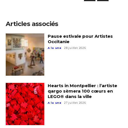
Articles associés
Adresse email*
Pause estivale pour Artistes
Occitanie
A la une
28 juillet 2026
Nom
Prénom
Adresse email*
Hearts in Montpellier : l’artiste
Statut / Organisation
qargo sèmera 100 cœurs en
Nom
LEGO® dans la ville
A la une
27 juillet 2026
J'accepte les
termes et conditions
Prénom
* Champ obligatoire