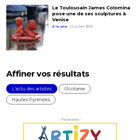
Statut / Organisation
Le Toulousain James Colomina
pose une de ses sculptures à
Venise
J'accepte les
termes et conditions
A la une
13 juillet 2026
* Champ obligatoire
Affiner vos résultats
L'actu des artistes
Occitanie
Hautes Pyrénées
- Partenaires -