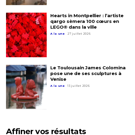
J'accepte les
termes et conditions
Prénom
Hearts in Montpellier : l’artiste
qargo sèmera 100 cœurs en
* Champ obligatoire
LEGO® dans la ville
Statut / Organisation
A la une
27 juillet 2026
J'accepte les
termes et conditions
Le Toulousain James Colomina
* Champ obligatoire
pose une de ses sculptures à
Venise
A la une
13 juillet 2026
Affiner vos résultats