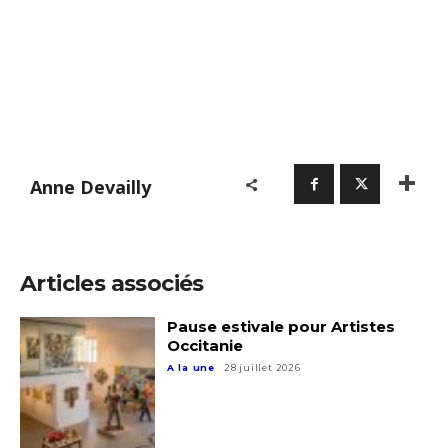
Anne Devailly
Adresse email*
Nom
Articles associés
Prénom
Pause estivale pour Artistes
Occitanie
Adresse email*
A la une
28 juillet 2026
Statut / Organisation
Nom