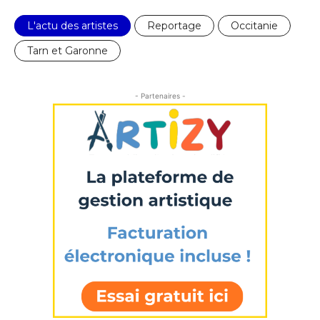
L'actu des artistes
Reportage
Occitanie
Tarn et Garonne
- Partenaires -