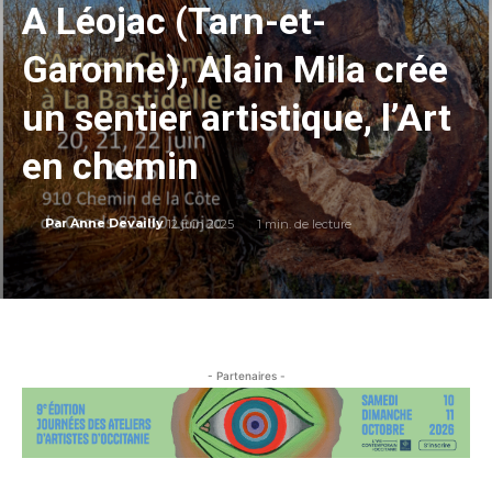
A Léojac (Tarn-et-
Garonne), Alain Mila crée
un sentier artistique, l’Art
en chemin
12 juin 2025
1
min. de lecture
Par
Anne Devailly
- Partenaires -