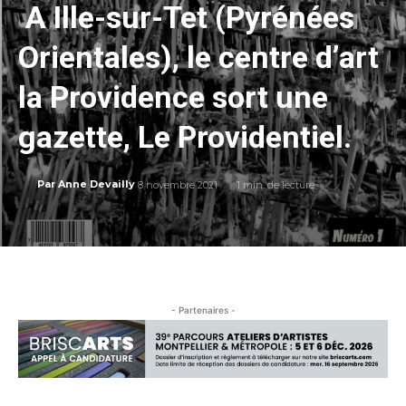
A Ille-sur-Tet (Pyrénées
Orientales), le centre d’art
la Providence sort une
gazette, Le Providentiel.
8 novembre 2021
1
min. de lecture
Par
Anne Devailly
- Partenaires -