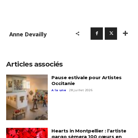
Nom
Prénom
Anne Devailly
Adresse email*
Statut / Organisation
Nom
Articles associés
J'accepte les
termes et conditions
Pause estivale pour Artistes
Prénom
Occitanie
A la une
28 juillet 2026
* Champ obligatoire
Statut / Organisation
J'accepte les
termes et conditions
Hearts in Montpellier : l’artiste
qargo sèmera 100 cœurs en