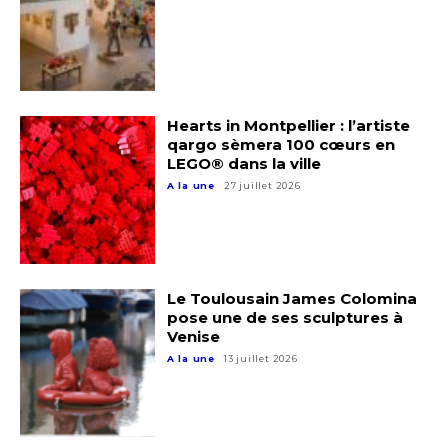
Hearts in Montpellier : l’artiste
qargo sèmera 100 cœurs en
LEGO® dans la ville
A la une
27 juillet 2026
Adresse email*
Nom
Le Toulousain James Colomina
pose une de ses sculptures à
Venise
Prénom
A la une
13 juillet 2026
Adresse email*
Statut / Organisation
Nom