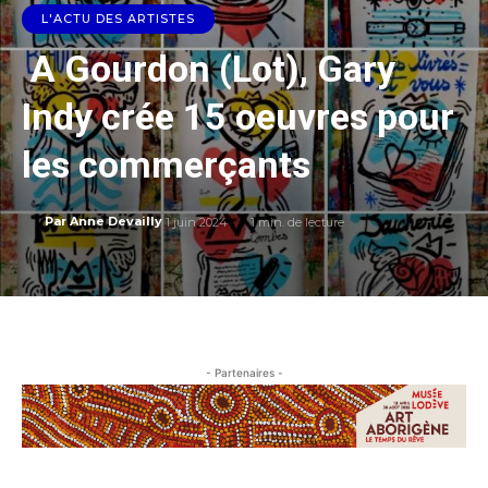
L'ACTU DES ARTISTES
A Gourdon (Lot), Gary
Indy crée 15 oeuvres pour
les commerçants
1 juin 2024
1
min. de lecture
Par
Anne Devailly
- Partenaires -