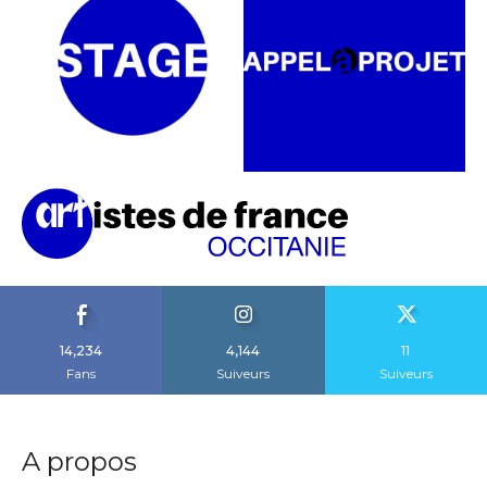
14,234
4,144
11
Fans
Suiveurs
Suiveurs
A propos