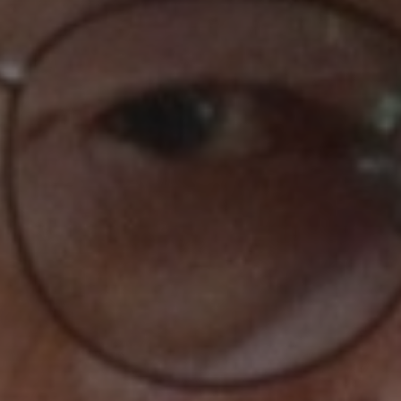
Adresse email
Nom
Adresse email
Prénom
Nom
Statut / Orga
Prénom
J'accepte l
Statut / Orga