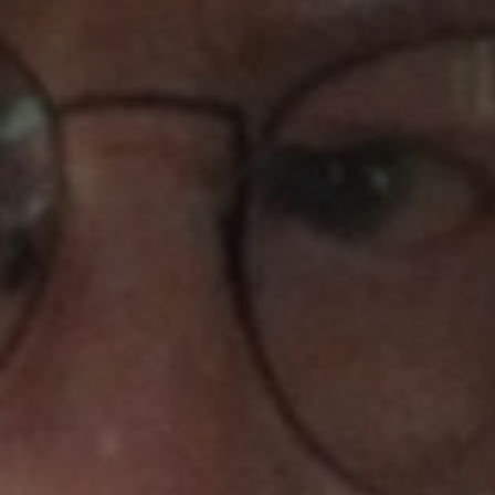
*
*
nisation
es
termes et conditions
nisation