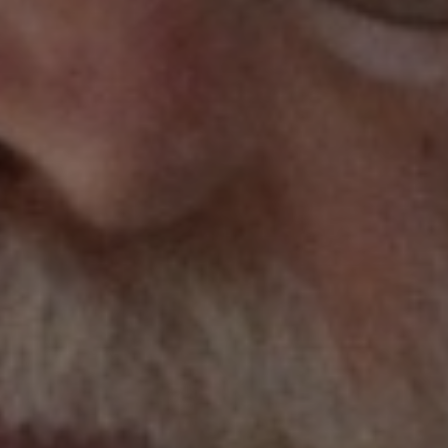
atoire
es
termes et conditions
atoire