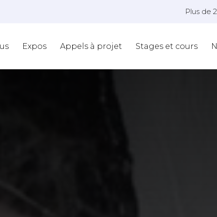
Plus de 
us
Expos
Appels à projet
Stages et cours
N