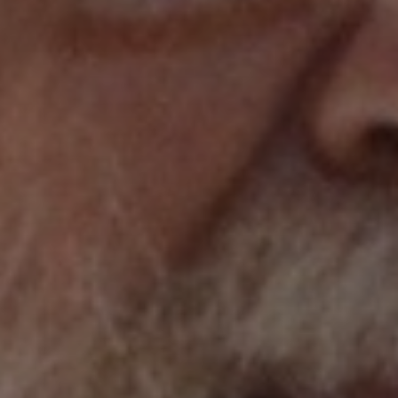
* Champ oblig
J'accepte l
* Champ oblig