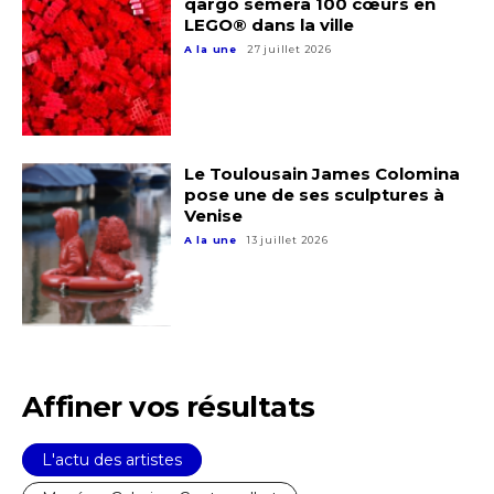
qargo sèmera 100 cœurs en
LEGO® dans la ville
* Champ obligatoire
A la une
27 juillet 2026
Statut / Organisation
J'accepte les
termes et conditions
Le Toulousain James Colomina
pose une de ses sculptures à
Venise
* Champ obligatoire
A la une
13 juillet 2026
Affiner vos résultats
L'actu des artistes