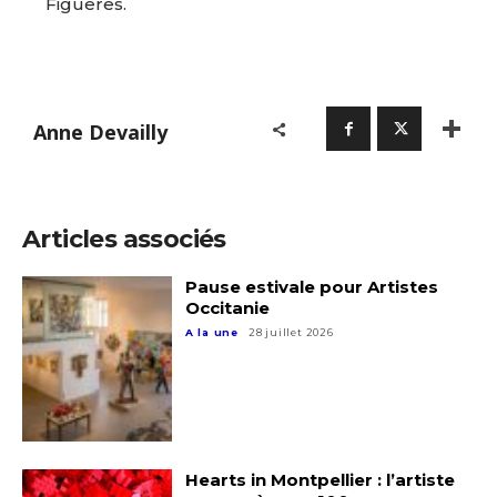
Figueres.
Anne Devailly
Adresse email*
Articles associés
Nom
Pause estivale pour Artistes
Occitanie
Prénom
A la une
28 juillet 2026
Adresse email*
Statut / Organisation
Nom
J'accepte les
termes et conditions
Hearts in Montpellier : l’artiste
Prénom