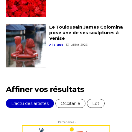
Le Toulousain James Colomina
pose une de ses sculptures à
Adresse email*
Venise
A la une
13 juillet 2026
Nom
Prénom
Adresse email*
Affiner vos résultats
Statut / Organisation
Nom
L'actu des artistes
Occitanie
Lot
J'accepte les
termes et conditions
Prénom
- Partenaires -
* Champ obligatoire