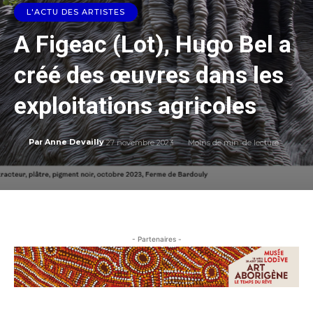
L'ACTU DES ARTISTES
A Figeac (Lot), Hugo Bel a
créé des œuvres dans les
exploitations agricoles
27 novembre 2023
Moins de
min. de lecture
Par
Anne Devailly
- Partenaires -