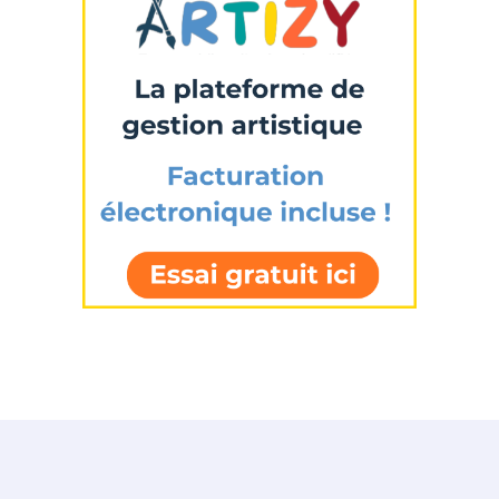
Statut / Organisation
J'accepte les
termes et conditions
* Champ obligatoire