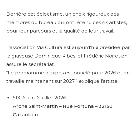
Derrière cet éclectisme, un choix rigoureux des
membres du bureau qui ont retenu ces six artistes,
pour leur parcours et la qualité de leur travail.
L’association Via Cultura est aujourd’hui présidée par
la graveuse Dominique Ribes, et Frédéric Noiret en
assure le secrétariat.
“Le programme d’expos est bouclé pour 2026 et on
travaille maintenant sur 2027!” explique l’artiste.
SIX,
6 juin-6 juillet 2026
Arche Saint-Martin – Rue Fortuna – 32150
Cazaubon
Adresse email*
Nom