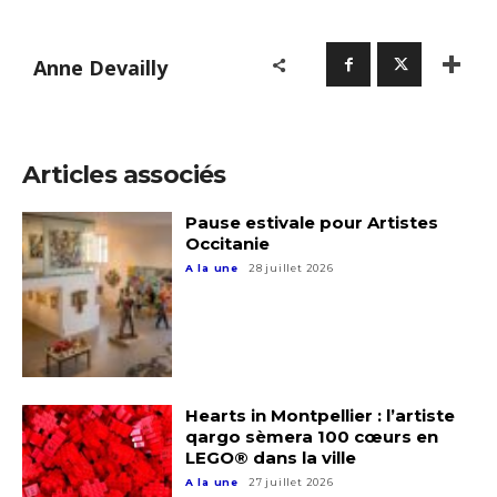
Prénom
Anne Devailly
Adresse email*
Statut / Organisation
Nom
Articles associés
J'accepte les
termes et conditions
Pause estivale pour Artistes
Prénom
Occitanie
A la une
28 juillet 2026
* Champ obligatoire
Statut / Organisation
J'accepte les
termes et conditions
Hearts in Montpellier : l’artiste
qargo sèmera 100 cœurs en
LEGO® dans la ville
* Champ obligatoire
A la une
27 juillet 2026