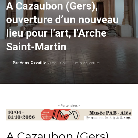
A Cazaubon (Gers),
ouverture d’un nouveau
lieu pour l’art, l’Arche
Saint-Martin
30 mai 2026
2
min. de lecture
Par
Anne Devailly
- Partenaires -
A Cazaubon (Gers),