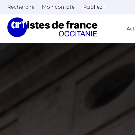
Recherche
Mon compte
Publiez !
Act