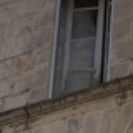
Adresse email
Nom
Adresse email
Prénom
Nom
Statut / Orga
Prénom
J'accepte l
Statut / Orga