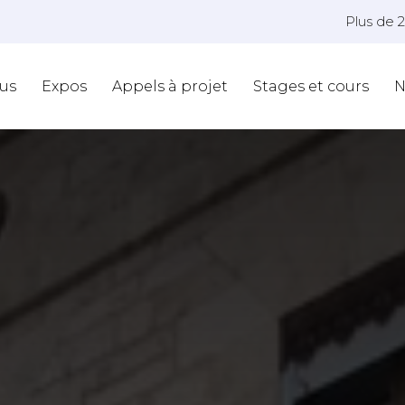
Plus de 
us
Expos
Appels à projet
Stages et cours
N