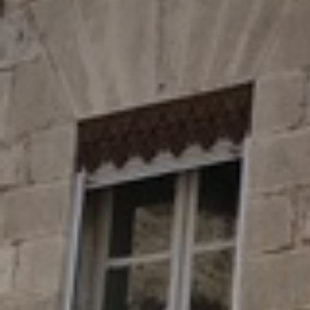
* Champ oblig
J'accepte l
* Champ oblig