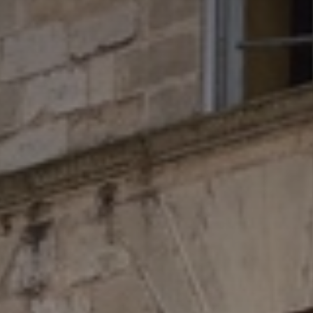
*
*
nisation
es
termes et conditions
nisation