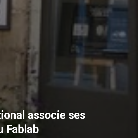
tional associe ses
au Fablab