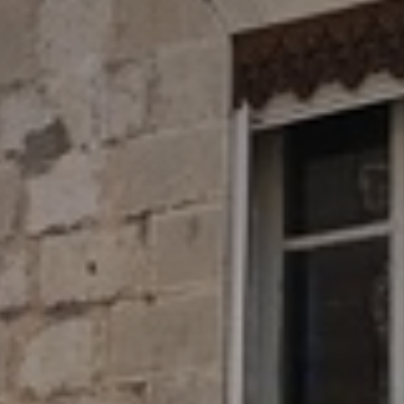
atoire
es
termes et conditions
atoire