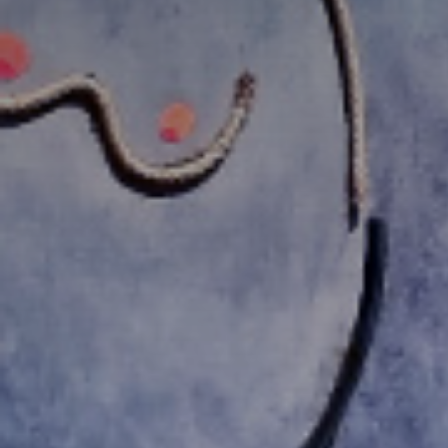
* Champ oblig
J'accepte l
* Champ oblig