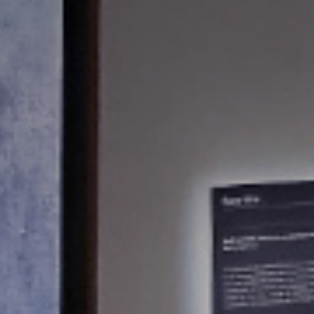
atoire
es
termes et conditions
atoire