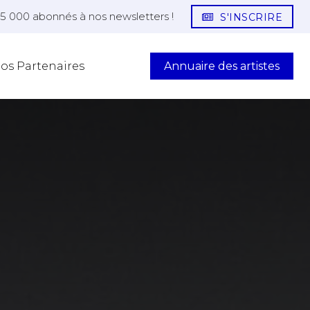
25 000 abonnés à nos newsletters !
S'INSCRIRE
Annuaire des artistes
os Partenaires