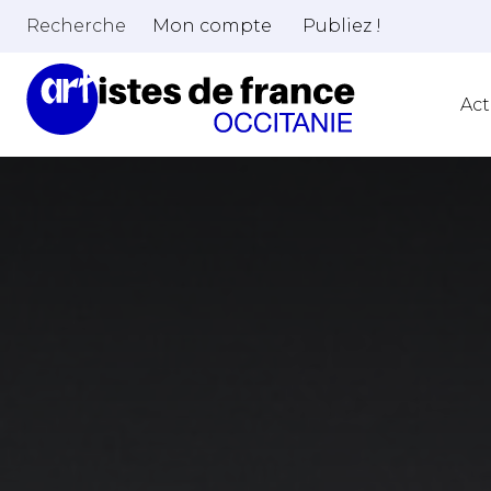
Recherche
Mon compte
Publiez !
Act