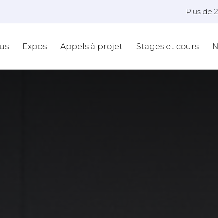
Plus de 
us
Expos
Appels à projet
Stages et cours
N