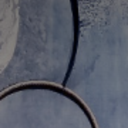
Adresse email
Nom
Adresse email
Prénom
Nom
Statut / Orga
Prénom
J'accepte l
Statut / Orga