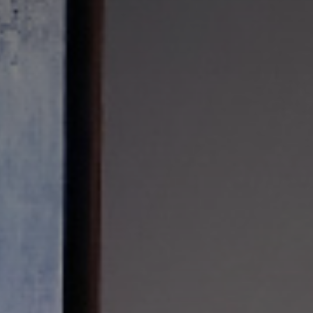
*
*
nisation
es
termes et conditions
nisation