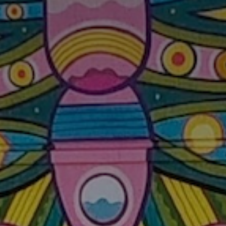
*
nisation
es
termes et conditions
nisation
atoire
es
termes et conditions
atoire