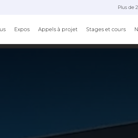
Plus de 
us
Expos
Appels à projet
Stages et cours
N