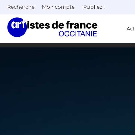
Recherche
Mon compte
Publiez !
Act