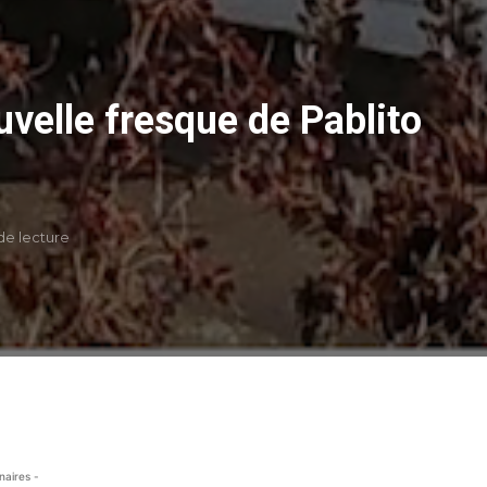
velle fresque de Pablito
de lecture
naires -