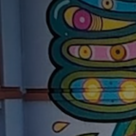
Nom
Adresse email
Prénom
Nom
Statut / Orga
Prénom
J'accepte l
Statut / Orga
* Champ oblig
J'accepte l
* Champ oblig