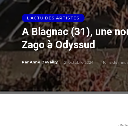
L'ACTU DES ARTISTES
A Blagnac (31), une nou
Zago à Odyssud
Par
Anne Devailly
21 octobre 2024
Moins de
min. 
- Parte